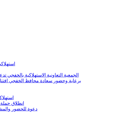
استهلاكية ا
الجمعية التعاونية الاستهلاكية بالخفجي تدعو لعقد اج
برعاية وحضور سعادة محافظ الخفجي افتتاح ا
استهلاك
انطلاق حملة 
دعوة للحضور والمشارك