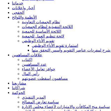
خدماتنا
أخبار واعلانات
الخفجى
الأنظمة واللوائح
نظام الجمعيات التعاونية
اللائحة التنفيذية لنظام الجمعيات
اللائحة الأساسية للجمعية
لائحة تنظيم العمل للجمعية
تقويم الأداء الوظيفي
استمارة تقويم الأداء الوظيفي
 شرح لمفردات عناصر التقويم وأسس التحقق منها
علاقات المساهمين
اكتتاب
عدد المساهمين
حوافز تعامل الأعضاء
رأس المال
مساهمون أسقطت عضويتهم
مشاريعنا
شراكاتنا
الحوكمة
المدير التنفيذي
سياسة تعارض المصالح
سياسة منح المكافآت والامتيازات لأعضاء مجلس الإدارة