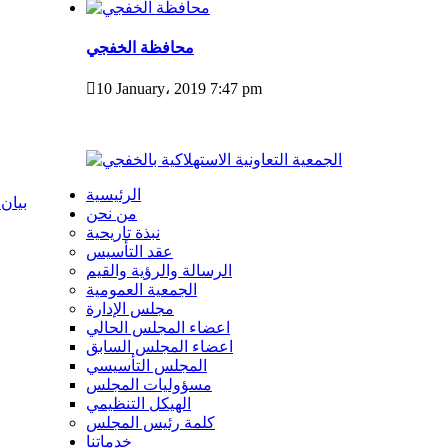
محافظة الخفجي
10 January، 2019 7:47 pm
الرئيسية
بيان
من نحن
نبذة تاريحية
عقد التأسيس
الرسالة والرؤية والقيم
الجمعية العمومية
مجلس الإدارة
اعضاء المجلس الحالي
اعضاء المجلس السابق
المجلس التأسيسي
مسؤوليات المجلس
الهيكل التنظيمي
كلمة رئيس المجلس
خدماتنا