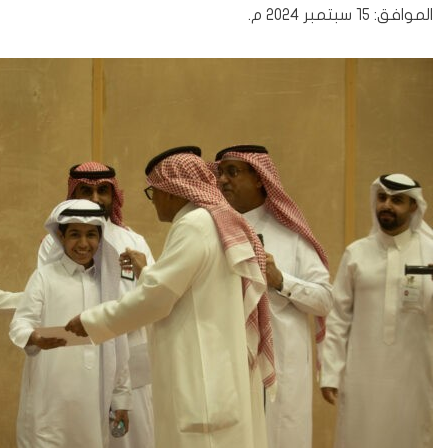
الموافق: ١٥ سبتمبر ٢٠٢٤ م.