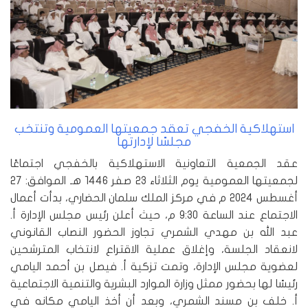
استهلاكية الخفجي تعقد جمعيتها العمومية وتنتخب
مجلسًا لإدارتها
عقد الجمعية التعاونية الاستهلاكية بالخفجي اجتماعًا
لجمعيتها العمومية يوم الثلاثاء ٢٣ صفر ١٤٤٦ هـ الموافق: ٢٧
أغسطس ٢٠٢٤ م في مركز الملك سلمان الحضاري، بدأت أعمال
الاجتماع عند الساعة ٩:٣٠ م، حيث أعلن رئيس مجلس الإدارة أ.
عبد الله بن مهدي الشمري تجاوز الحضور النصاب القانوني
لانعقاد الجلسة، وإغلاق عملية الاقتراع لانتخاب المترشحين
لعضوية مجلس الإدارة، وتمت تزكية أ. فيصل بن أحمد اليامي
رئيسًا لها بحضور ممثل وزارة الموارد البشرية والتنمية الاجتماعية
أ. خلف بن مسند الشمري، وبعد أن أخذ اليامي مكانه في