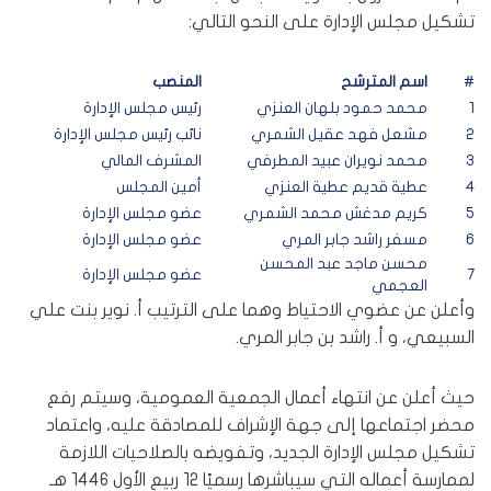
تشكيل مجلس الإدارة على النحو التالي:
#
اسم المترشح
المنصب
1
محمد حمود بلهان العنزي
رئيس مجلس الإدارة
2
مشعل فهد عقيل الشمري
نائب رئيس مجلس الإدارة
3
محمد نويران عبيد المطرفي
المشرف المالي
4
عطية قديم عطية العنزي
أمين المجلس
5
كريم مدغش محمد الشمري
عضو مجلس الإدارة
6
مسفر راشد جابر المري
عضو مجلس الإدارة
محسن ماجد عبد المحسن
7
عضو مجلس الإدارة
العجمي
وأعلن عن عضوي الاحتياط وهما على الترتيب أ. نوير بنت علي
السبيعي، و أ. راشد بن جابر المري.
حيث أعلن عن انتهاء أعمال الجمعية العمومية، وسيتم رفع
محضر اجتماعها إلى جهة الإشراف للمصادقة عليه، واعتماد
تشكيل مجلس الإدارة الجديد، وتفويضه بالصلاحيات اللازمة
لممارسة أعماله التي سيباشرها رسميًا ١٢ ربيع الأول ١٤٤٦ هـ