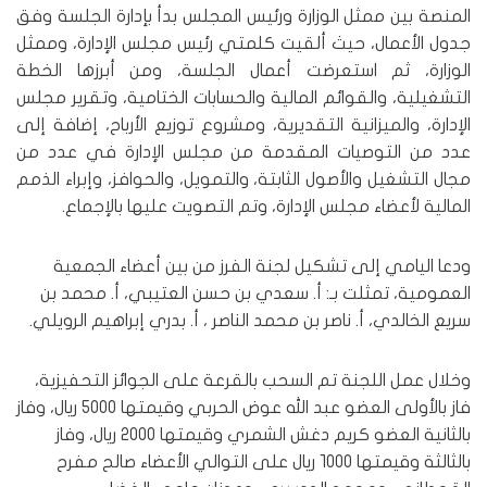
المنصة بين ممثل الوزارة ورئيس المجلس بدأ بإدارة الجلسة وفق
جدول الأعمال، حيث ألقيت كلمتي رئيس مجلس الإدارة، وممثل
الوزارة، ثم استعرضت أعمال الجلسة، ومن أبرزها الخطة
التشغيلية، والقوائم المالية والحسابات الختامية، وتقرير مجلس
الإدارة، والميزانية التقديرية، ومشروع توزيع الأرباح، إضافة إلى
عدد من التوصيات المقدمة من مجلس الإدارة في عدد من
مجال التشغيل والأصول الثابتة، والتمويل، والحوافز، وإبراء الذمم
المالية لأعضاء مجلس الإدارة، وتم التصويت عليها بالإجماع.
ودعا اليامي إلى تشكيل لجنة الفرز من بين أعضاء الجمعية
العمومية، تمثلت بـ: أ. سعدي بن حسن العتيبي، أ. محمد بن
سريع الخالدي، أ. ناصر بن محمد الناصر ، أ. بدري إبراهيم الرويلي.
وخلال عمل اللجنة تم السحب بالقرعة على الجوائز التحفيزية،
فاز بالأولى العضو عبد الله عوض الحربي وقيمتها ٥٠٠٠ ريال، وفاز
بالثانية العضو كريم دغش الشمري وقيمتها ٢٠٠٠ ريال، وفاز
بالثالثة وقيمتها ١٠٠٠ ريال على التوالي الأعضاء صالح مفرح