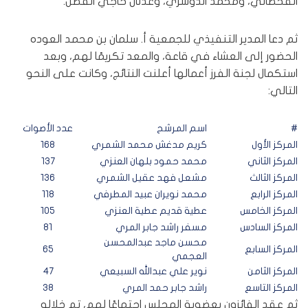
القحطاني، ومحمد الدوسري، وعدنان حاجي الفضل.
ثم دعا المدير التنفيذي للجمعية أ. سلمان بن محمد العوده
الحضور إلى العشاء في قاعة، والمعد تكريمًا لهم، وبعد
استكمال لجنة الفرز أعمالها أعلنت النتائج، وكانت على النحو
التالي:
#
اسم المرشح
عدد الأصوات
المركز الأول
كريم مدغش محمد الشمري
168
المركز الثاني
محمد حمود بلهان العنزي
137
المركز الثالث
مشعل فهد عقيل الشمري
136
المركز الرابع
محمد نويران عبيد المطرفي
118
المركز الخامس
عطية قديم عطية العنزي
105
المركز السادس
مسفر راشد جابر المري
81
محسن ماجد عبدالمحسن
المركز السابع
65
العجمي
المركز الثامن
نوير علي عبدالله السبيعي
47
المركز التاسع
راشد جابر حمد المري
38
ثم عقد الفائزون بعضوية المجلس اجتماعًا لهم، تم خلاله