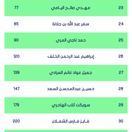
23
مهــدي صالــح اليــامي
77
24
سفر عبد الله بن جلالة
85
25
حمد ناجي المري
90
26
إبراهيم عبد الرحمن الخـلف
120
27
جميل عواد غانم العرادي
139
28
حسيــن عبدالمحسـن السعد
147
29
سويكت ثلاب الهاجري
179
30
فــايـز فــارس الشعــلان
220