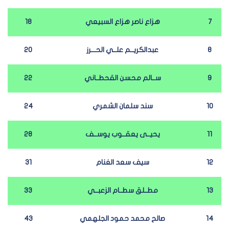
7
هزاع ناصر هزاع السبيعي
18
8
عبدالكريــم علــي الحـــرز
20
9
ســالم محسن القحطــاني
22
10
سند سلمان الشمري
24
11
يحيــى يعقــوب يوســف
28
12
سيف سعد الغنام
31
13
مطــلق سطــام الزعبــي
33
14
صالح محمد حمود الجلهمي
43