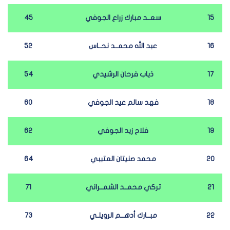
15
سعــد مبارك زراع الجوفي
45
16
عبد الله محمــد نحــاس
52
17
ذياب فرحان الرشيدي
54
18
فهد سالم عيد الجوفي
60
19
فلاح زيد الجوفي
62
20
محمد صنيتان العتيبي
64
21
تركي محمــد الشمــراني
71
22
مبــارك أدهــم الرويلـي
73