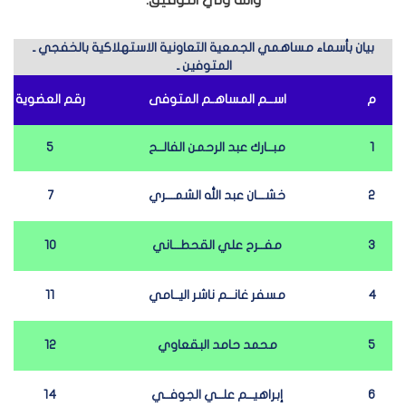
والله ولي التوفيق.
بيان بأسماء مساهمي الجمعية التعاونية الاستهلاكية بالخفجي ـ
المتوفين ـ
م
اســم المساهـم المتوفى
رقم العضوية
1
مبــارك عبد الرحمن الفالــح
5
2
خشـــان عبد الله الشمـــري
7
3
مفــرح علي القحطـــاني
10
4
مسفر غانــم ناشر اليــامي
11
5
محمد حامد البقعاوي
12
6
إبراهيــم علــي الجوفــي
14