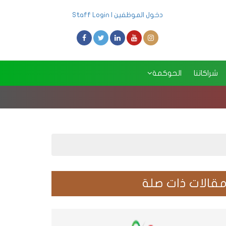
دخول الموظفين | Staff Login
شراكاتنا
الحوكمة
بدء اجتماع الجمعية العم
قالات ذات صلة