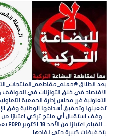
بعد انطلاق #‫حمله_مقاطعه_المنتجات_الترك‬
الاقتصاد في خلق التوازنات في المواقف و
التعاونية قرر مجلس إدارة الجمعية التعاون
تفعيلها وتحقيق أهدافها الوطنية وفق الإجر
– وقف استقبال أي منتج تركي اعتبارًا من يوم الجمعة 
– القي
بتخفيضات كبيرة حتى نفادها.