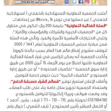
أعلنت الجمعية التعاونية الاستهلاكية بالخفجي ( استهلاكية
الخفجي ) عبر حسابها في تويتر kccs_1k@ عن إعدادها لــ:
“السلة الغذائية التعاونية”
بقيمة 200 ريال؛ لتكون في متناول
كل من “الجمعيات الخيرية والشركات والمؤسسات والأفراد”،
وتلبي الاحتياجات الأساسية للأسرة والفرد، وتأتي هذه السلة
ضمن مبادرة مجلس الجمعيات التعاونية لعام 1441 / 2020
لتوقف مشروع إفطار صائم هذا العام بسبب جائحة كورونا.
وأكدت الجمعية أنه يمكن للراغبين في شراء السلة الغذائية
التعاونية طلبها اعتبارًا من يوم الأربعاء ١٥ أبريل ٢٠٢٠ عن طريق
إدارة سوق الجمعية “ للكميات المحدودة “ أو عن طريق إدارة
المستودع “للكميات الكبيرة” حيث تتوفر خدمة التوصيل.
وأضاف الإعلان استمرار توفير
“قسائم الشراء مسبقة الدفع”
،
واستعداد الجمعية تجهيز سلال خاصة بناء على طلب العملاء،
وقد وضعت هواتف وبريدًا إلكترونيًا للتواصل بالمستودع:
0137664192 تحويلة رقم: 115 – 110 – 111 ( نايف ، بشير ، أحمد )
أو الاتصال المباشر بأمين المستودع ( نايف الشمري ) جوال رقم: