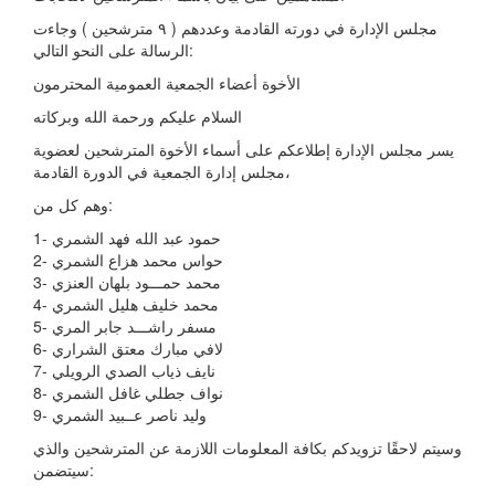
مجلس الإدارة في دورته القادمة وعددهم ( ٩ مترشحين ) وجاءت
الرسالة على النحو التالي:
الأخوة أعضاء الجمعية العمومية المحترمون
السلام عليكم ورحمة الله وبركاته
يسر مجلس الإدارة إطلاعكم على أسماء الأخوة المترشحين لعضوية
مجلس إدارة الجمعية في الدورة القادمة،
وهم كل من:
1- حمود عبد الله فهد الشمري
2- حواس محمد هزاع الشمري
3- محمد حمـــود بلهان العنزي
4- محمد خليف هليل الشمري
5- مسفر راشـــد جابر المري
6- لافي مبارك معتق الشراري
7- نايف ذياب الصدي الرويلي
8- نواف جطلي غافل الشمري
9- وليد ناصر عــبيد الشمري
وسيتم لاحقًا تزويدكم بكافة المعلومات اللازمة عن المترشحين والذي
سيتضمن: