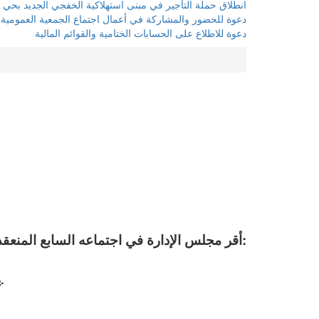
انطلاق حملة التأجير في مبنى استهلاكية الخفجي الجديد بحي 
دعوة للحضور والمشاركة في أعمال اجتماع الجمعية العمومية “العا
دعوة للاطلاع على الحسابات الختامية والقوائم المالية
أقر مجلس الإدارة في اجتماعه السابع المنعقد في 18 يوليو 2023 تعديل الحافز الخاص بتعامل الأعضاء؛ ليكون على النحو التالي:
يتم منح الأسهم لـ: ( 15 ) عضوًا، ضمن ثلاث مجموعات، ممن يحققون أعلى نسبة تعامل مع الجمعية، خلال كل عام مالي.