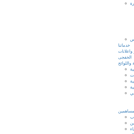
رة
س
خدماتنا
 واعلانات
الخفجى
 واللوائح
ية
ات
ية
ية
في
لمساهمين
اب
ين
اء