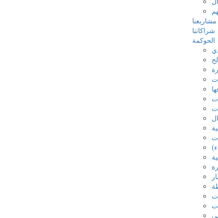
ل
م
مشاريعنا
شراكاتنا
الحوكمة
ذي
ح
رة
ات
ها
ات
ات
ال
ية
ات
ء)
ية
رة
ار
ة
ات
ات
لي