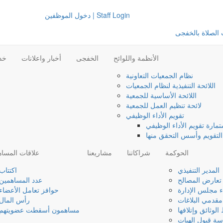
دخول الموظفين | Staff Login
الصلاة بالخفجى
الأنظمة واللوائح
الخفجى
أخبار واعلانات
خدم
نظام الجمعيات التعاونية
اللائحة التنفيذية لنظام الجمعيات
اللائحة الأساسية للجمعية
لائحة تنظيم العمل للجمعية
تقويم الأداء الوظيفي
مارة تقويم الأداء الوظيفي
لتقويم وأسس التحقق منها
الحوكمة
شراكاتنا
مشاريعنا
علاقات المسا
المدير التنفيذي
اكتتاب
تعارض المصالح
عدد المساهمين
ء مجلس الإدارة
حوافز تعامل الأعضاء
مقدمي البلاغات
رأس المال
وثائق وإتلافها
مساهمون أسقطت عضويتهم
ة قبول الهبات