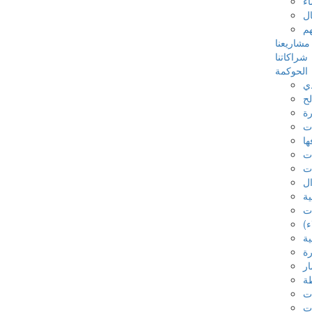
اء
ل
م
مشاريعنا
شراكاتنا
الحوكمة
ذي
ح
رة
ات
ها
ات
ات
ال
ية
ات
ء)
ية
رة
ار
ة
ات
ات