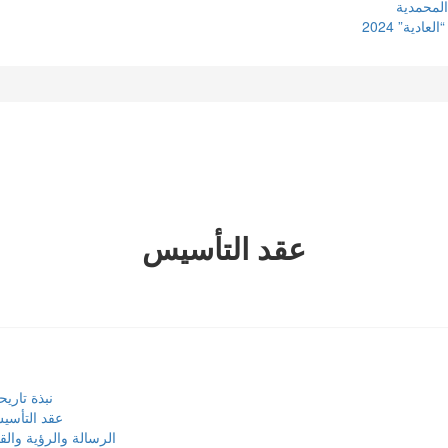
المحمدية
دية” 2024
عقد التأسيس
نبذة تاريح
عقد التأسي
الرسالة والرؤية والق