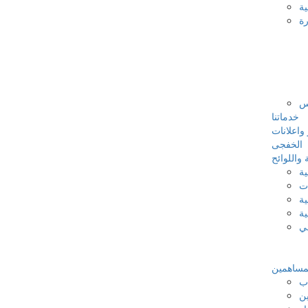
ية
رة
س
خدماتنا
 واعلانات
الخفجى
 واللوائح
ية
ات
ية
ية
في
لمساهمين
اب
ين