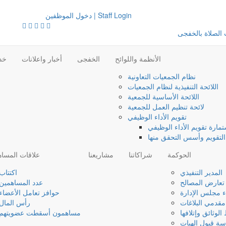
دخول الموظفين | Staff Login
الصلاة بالخفجى
الأنظمة واللوائح
الخفجى
أخبار واعلانات
خدم
نظام الجمعيات التعاونية
اللائحة التنفيذية لنظام الجمعيات
اللائحة الأساسية للجمعية
لائحة تنظيم العمل للجمعية
تقويم الأداء الوظيفي
مارة تقويم الأداء الوظيفي
لتقويم وأسس التحقق منها
الحوكمة
شراكاتنا
مشاريعنا
علاقات المسا
المدير التنفيذي
اكتتاب
تعارض المصالح
عدد المساهمين
ء مجلس الإدارة
حوافز تعامل الأعضاء
مقدمي البلاغات
رأس المال
وثائق وإتلافها
مساهمون أسقطت عضويتهم
ة قبول الهبات