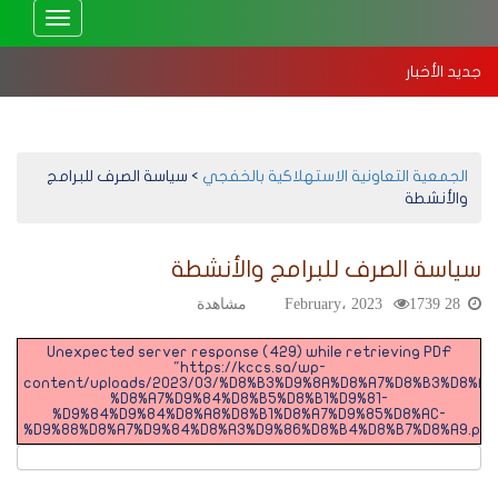
Toggle
vigation
جديد الأخبار
استهلاكية الخفجي تعقد جمعيتها العمومية العادية 2025 – إلكترونيًا
بد
الجمعية التعاونية الاستهلاكية بالخفجي
>
سياسة الصرف للبرامج
والأنشطة
سياسة الصرف للبرامج والأنشطة
28 February، 2023
1739 مشاهدة
Unexpected server response (429) while retrieving PDF
"https://kccs.sa/wp-
content/uploads/2023/03/%D8%B3%D9%8A%D8%A7%D8%B3%D8%A9
%D8%A7%D9%84%D8%B5%D8%B1%D9%81-
%D9%84%D9%84%D8%A8%D8%B1%D8%A7%D9%85%D8%AC-
%D9%88%D8%A7%D9%84%D8%A3%D9%86%D8%B4%D8%B7%D8%A9.pdf"