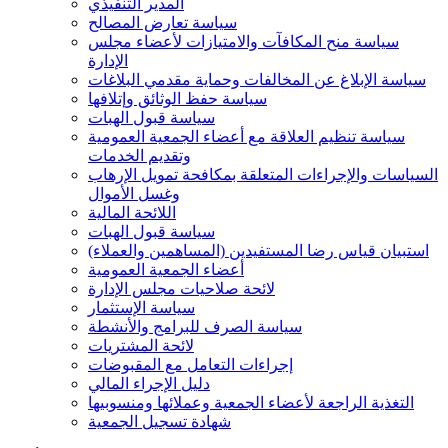
المدير التنفيذي
سياسة تعارض المصالح
سياسة منح المكافآت والامتيازات لأعضاء مجلس
الإدارة
سياسة الإبلاغ عن المخالفات وحماية مقدمي البلاغات
سياسة حفظ الوثائق وإتلافها
سياسة قبول الهبات
سياسة تنظيم العلاقة مع أعضاء الجمعية العمومية
وتقديم الخدمات
السياسات والإجراءات المتعلقة بمكافحة تمويل الإرهاب
وغسل الأموال
اللائحة المالية
سياسة قبول الهبات
استبيان قياس رضا المستفيدين (المساهمين والعملاء)
أعضاء الجمعية العمومية
لائحة صلاحيات مجلس الإدارة
سياسة الإستثمار
سياسة الصرف للبرامج والأنشطة
لائحة المشتريات
إجراءات التعامل مع المقبوضات
دليل الإجراء المالي
التغذية الراجعة لأعضاء الجمعية وعملائها ومنسوبيها
شهادة تسجيل الجمعية