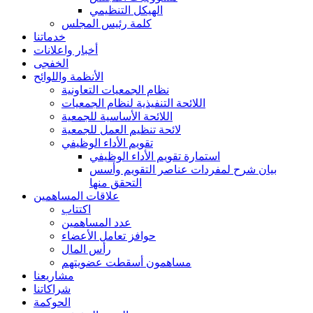
الهيكل التنظيمي
كلمة رئيس المجلس
خدماتنا
أخبار واعلانات
الخفجى
الأنظمة واللوائح
نظام الجمعيات التعاونية
اللائحة التنفيذية لنظام الجمعيات
اللائحة الأساسية للجمعية
لائحة تنظيم العمل للجمعية
تقويم الأداء الوظيفي
استمارة تقويم الأداء الوظيفي
بيان شرح لمفردات عناصر التقويم وأسس
التحقق منها
علاقات المساهمين
اكتتاب
عدد المساهمين
حوافز تعامل الأعضاء
رأس المال
مساهمون أسقطت عضويتهم
مشاريعنا
شراكاتنا
الحوكمة