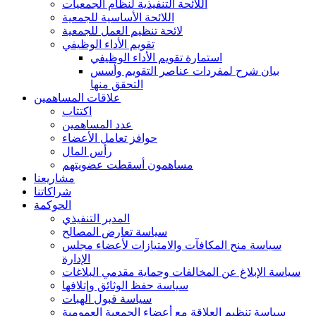
اللائحة التنفيذية لنظام الجمعيات
اللائحة الأساسية للجمعية
لائحة تنظيم العمل للجمعية
تقويم الأداء الوظيفي
استمارة تقويم الأداء الوظيفي
بيان شرح لمفردات عناصر التقويم وأسس
التحقق منها
علاقات المساهمين
اكتتاب
عدد المساهمين
حوافز تعامل الأعضاء
رأس المال
مساهمون أسقطت عضويتهم
مشاريعنا
شراكاتنا
الحوكمة
المدير التنفيذي
سياسة تعارض المصالح
سياسة منح المكافآت والامتيازات لأعضاء مجلس
الإدارة
سياسة الإبلاغ عن المخالفات وحماية مقدمي البلاغات
سياسة حفظ الوثائق وإتلافها
سياسة قبول الهبات
سياسة تنظيم العلاقة مع أعضاء الجمعية العمومية